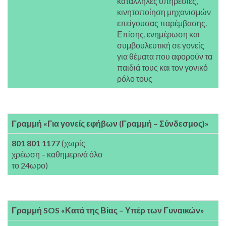
κατάλληλες υπηρεσίες,
κινητοποίηση μηχανισμών
επείγουσας παρέμβασης.
Επίσης, ενημέρωση και
συμβουλευτική σε γονείς
για θέματα που αφορούν τα
παιδιά τους και τον γονικό
ρόλο τους
Γραμμή «Για γονείς εφήβων (Γραμμή – Σύνδεσμος)»
801 801 1177
(χωρίς
χρέωση – καθημερινά όλο
το 24ωρο)
Γραμμή SOS «Κατά της Βίας – Υπέρ των Γυναικών»