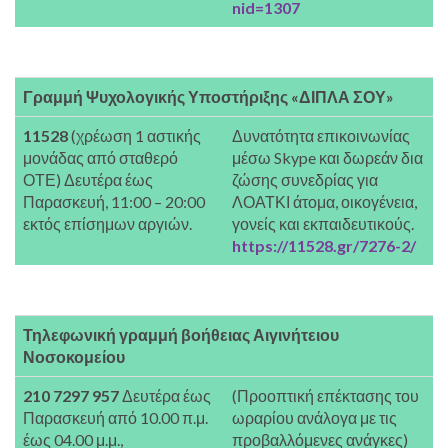
nid=1307
Γραμμή Ψυχολογικής Υποστήριξης «ΔΙΠΛΑ ΣΟΥ»
11528
(χρέωση 1 αστικής
Δυνατότητα επικοινωνίας
μονάδας από σταθερό
μέσω Skype και δωρεάν δια
ΟΤΕ) Δευτέρα έως
ζώσης συνεδρίας για
Παρασκευή, 11:00 – 20:00
ΛΟΑΤΚΙ άτομα, οικογένεια,
εκτός επίσημων αργιών.
γονείς και εκπαιδευτικούς.
https://11528.gr/7276-2/
Τηλεφωνική γραμμή βοήθειας Αιγινήτειου
Νοσοκομείου
210 7297 957
Δευτέρα έως
(Προοπτική επέκτασης του
Παρασκευή από 10.00 π.μ.
ωραρίου ανάλογα με τις
έως 04.00 μ.μ.,
προβαλλόμενες ανάγκες)