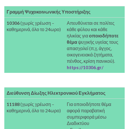
Γραμμή Ψυχοκοινωνικής Υποστήριξης
10306
(χωρίς χρέωση –
Απευθύνεται σε πολίτες
καθημερινά, όλο το 24ωρο)
κάθε φύλου και κάθε
ηλικίας για
οποιοδήποτε
θέμα
ψυχικής υγείας τους
απασχολεί (π.χ. άγχος,
οικογενειακά ζητήματα,
πένθος, κρίση πανικού).
https://10306.gr/
Διεύθυνση Δίωξης Ηλεκτρονικού Εγκλήματος
11188
(χωρίς χρέωση –
Για οποιοδήποτε θέμα
καθημερινά, όλο το 24ωρο)
αφορά παραβατική
συμπεριφορά μέσω
Διαδικτύου