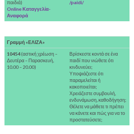
παιδιά)
/paidi/
Online Καταγγελία-
Αναφορά
Γραμμή «ΕΛΙΖΑ»
10454
(αστική χρέωση –
Βρίσκεστε κοντά σε ένα
Δευτέρα – Παρασκευή,
παιδί που νιώθετε ότι
10.00 – 20.00)
κινδυνεύει;
Υποψιάζεστε ότι
παραμελείται ή
κακοποιείται;
Χρειάζεστε συμβουλή,
ενδυνάμωση, καθοδήγηση;
Θέλετε να μάθετε τι πρέπει
να κάνετε και πώς για να το
προστατεύσετε;