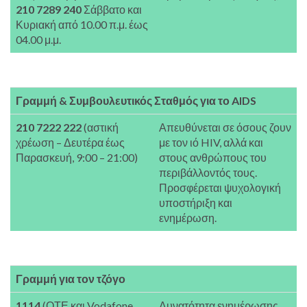
210 7289 240
Σάββατο και
Κυριακή από 10.00 π.μ. έως
04.00 μ.μ.
Γραμμή & Συμβουλευτικός Σταθμός για το AIDS
210 7222 222
(αστική
Απευθύνεται σε όσους ζουν
χρέωση – Δευτέρα έως
με τον ιό HIV, αλλά και
Παρασκευή, 9:00 – 21:00)
στους ανθρώπους του
περιβάλλοντός τους.
Προσφέρεται ψυχολογική
υποστήριξη και
ενημέρωση.
Γραμμή για τον τζόγο
1114
(ΟΤΕ και Vodafone
Δυνατότητα ενημέρωσης