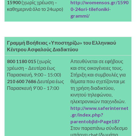
15900
(χωρίς χρέωση –
http://womensos.gr/1590
καθημερινά όλο το 24ωρο)
0-24ori-tilefoniki-
grammi/
Γραμμή Βοήθειας «Υποστηρίζω»
του Ελληνικού
Κέντρου Ασφαλούς Διαδικτύου
800 1180 015
(χωρίς
Απευθύνεται σε εφήβους
χρέωση – Δευτέρα έως
και στις οικογένειες τους.
Παρασκευή, 9:00 – 15:00)
Στήριξη και συμβουλές για
210 600 7686
Δευτέρα έως
θέματα που σχετίζονται με
Παρασκευή 9¨00 – 17:00
τη χρήση διαδικτύου,
κινητού τηλεφώνου,
ηλεκτρονικών παιχνιδιών.
http://www.saferinternet
.gr/index.php?
parentobjId=Page187
Στον παραπάνω σύνδεσμο
υπάρχει chat (δωμάτιο