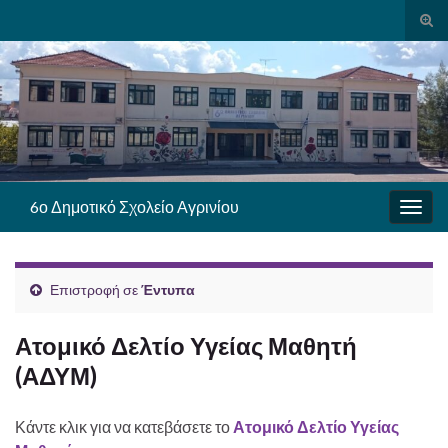
Ενα
φόρ
Search for:
ανα
6ο Δημοτικό Σχολείο Αγρινίου
Εναλ
πλοή
Επιστροφή σε
Έντυπα
Ατομικό Δελτίο Υγείας Μαθητή
(ΑΔΥΜ)
Κάντε κλικ για να κατεβάσετε το
Ατομικό Δελτίο Υγείας