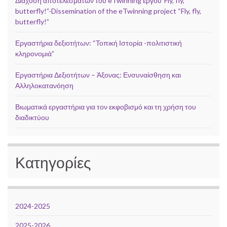
Διάχυση αποτελεσμάτων του eTwinning έργου”Fly, fly,
butterfly!”-Dissemination of the eTwinning project “Fly, fly,
butterfly!”
Εργαστήρια δεξιοτήτων: “Τοπική Ιστορία -πολιτιστική
κληρονομιά”
Εργαστήρια Δεξιοτήτων – Άξονας: Ενσυναίσθηση και
Αλληλοκατανόηση
Βιωματικά εργαστήρια για τον εκφοβισμό και τη χρήση του
διαδικτύου
Κατηγορίες
2024-2025
2025-2026